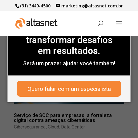
(31) 3449-4500
marketing@altasnet.com.br
Marcas de peso
confiam
na gente para
transformar desafios
em
resultados.
Será um prazer ajudar você também!
Quero falar com um especialista
Serviço de SOC para empresas: a fortaleza
digital contra ameaças cibernéticas
Cibersegurança
,
Cloud
,
Data Center