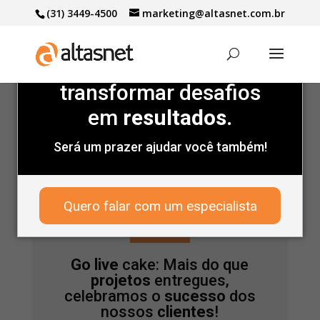
(31) 3449-4500
marketing@altasnet.com.br
Marcas de peso
confiam
na gente para
transformar desafios
em
resultados.
Será um prazer ajudar você também!

Quero falar com um especialista
Go live
cake: Mais do que
projetos
entregues,
celebramos o
sucesso
dos
nossos
clientes
!