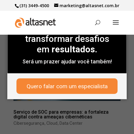
(31) 3449-4500
marketing@altasnet.com.br
Marcas de peso
confiam
na gente para
transformar desafios
em
resultados.
Será um prazer ajudar você também!
Quero falar com um especialista
Serviço de SOC para empresas: a fortaleza
digital contra ameaças cibernéticas
Cibersegurança
,
Cloud
,
Data Center