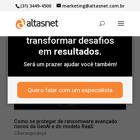
(31) 3449-4500
marketing@altasnet.com.br
Marcas de peso
confiam
na gente para
transformar desafios
em
resultados.
Será um prazer ajudar você também!
Quero falar com um especialista
Como se proteger de ransomware avançado:
riscos da GenAI e do modelo RaaS
Cibersegurança