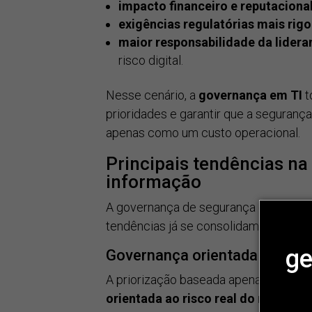
impacto financeiro e reputaciona
exigências regulatórias mais rig
maior responsabilidade da lidera
risco digital.
Nesse cenário, a
governança em TI
t
prioridades e garantir que a segurança
apenas como um custo operacional.
Principais tendências n
informação
A governança de segurança evolui pa
tendências já se consolidam como fu
ge
Governança orientada a risco
A priorização baseada apenas em req
orientada ao risco real do negócio.