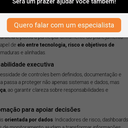
Será um prazer ajudar você também!
as vulnerabilidades isoladas.
em TI como instrumento estratégico de gestão de riscos
Quero falar com um especialista
TI e estratégia corporativa
aralela e passa a participar ativamente do planejamento
apel de
elo entre tecnologia, risco e objetivos de
aduras e alinhadas.
abilidade executiva
cessidade de controles bem definidos, documentação e
a passa a proteger não apenas sistemas e dados, mas
nça
, ao garantir clareza sobre responsabilidades e
omação para apoiar decisões
is
orientada por dados
. Indicadores de risco, dashboard
s de monitoramento ajudam a transformar informações