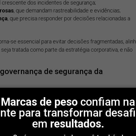
l
crescente dos incidentes de segurança;
orosas
, que demandam rastreabilidade e evidências;
nça
, que precisa responder por decisões relacionadas a
orna-se essencial para evitar decisões fragmentadas, alinh
 seja tratada como parte da estratégia corporativa, e não
a governança de segurança da
ra acompanhar a complexidade do ambiente digital. Algum
ndamentais para os próximos anos.
Marcas de peso
confiam na
nte para transformar desaf
em
resultados.
uisitos técnicos perde espaço para uma abordagem
As decisões passam a considerar impacto financeiro,