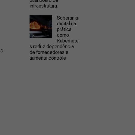
dashboard de
infraestrutura.
Soberania
digital na
prática:
como
Kubernete
s reduz dependência
vo
de fornecedores e
aumenta controle