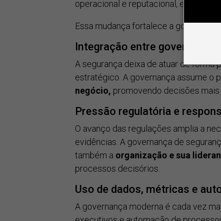
operacional e reputacional, e não apen
Essa mudança fortalece a governança 
Integração entre governança, 
A segurança deixa de atuar de forma p
estratégico. A governança assume o p
negócio,
promovendo decisões mais m
Pressão regulatória e respons
O avanço das regulações amplia a ne
evidências. A governança de seguranç
também a
organização e sua lidera
processos decisórios.
Uso de dados, métricas e aut
A governança moderna é cada vez ma
executivos e automação de processo