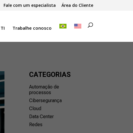
Fale com um especialista
Área do Cliente
 TI
Trabalhe conosco
CATEGORIAS
Automação de
processos
Cibersegurança
Cloud
Data Center
Redes