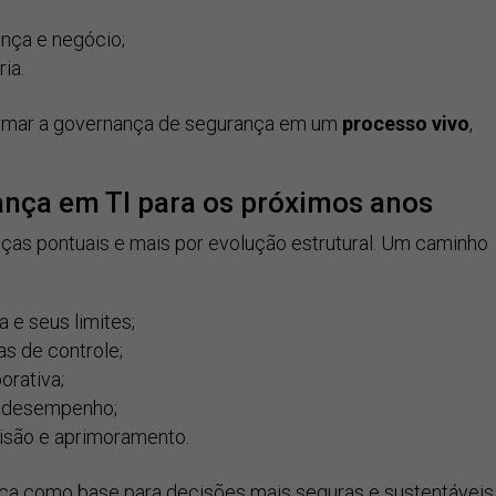
ança e negócio;
ia.
rmar a governança de segurança em um
processo vivo
,
nça em TI para os próximos anos
as pontuais e mais por evolução estrutural. Um caminho
 e seus limites;
nas de controle;
orativa;
 e desempenho;
visão e aprimoramento.
ça como base para decisões mais seguras e sustentáveis