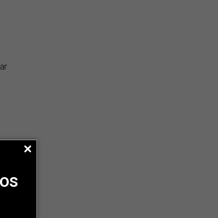
ar
as
ios