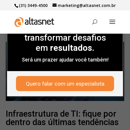
(31) 3449-4500
marketing@altasnet.com.br
Marcas de peso
confiam
na gente para
transformar desafios
em
resultados.
Será um prazer ajudar você também!
Quero falar com um especialista
Infraestrutura de TI: fique por
dentro das últimas tendências